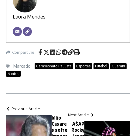
Laura Mendes
Compartilhe
Marcado:
Campeonato Paulista
Esportes
Futebol
Guarani
Santos
Previous Article
Next Article
Júlio
Casare
A$AP
s sofre
Rocky