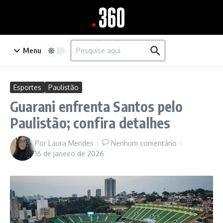
Ir para o conteúdo
Procurar por:
Menu
Esportes
Paulistão
Guarani enfrenta Santos pelo
Paulistão; confira detalhes
Por
Laura Mendes
Nenhum comentário
16 de janeiro de 2026