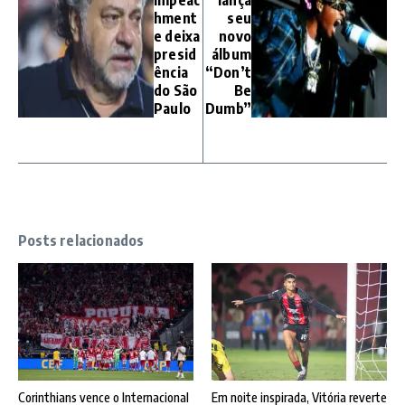
impeac
lança
hment
seu
e deixa
novo
presid
álbum
ência
“Don’t
do São
Be
Paulo
Dumb”
Posts relacionados
Corinthians vence o Internacional
Em noite inspirada, Vitória reverte