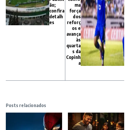
ão;
ma
confira
força
detalh
dos
es
reforç
os e
avança
às
quarta
s da
Copinh
a
Posts relacionados