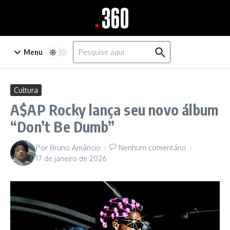
Ir para o conteúdo
Procurar por:
Menu
Cultura
A$AP Rocky lança seu novo álbum
“Don’t Be Dumb”
Por
Bruno Amâncio
Nenhum comentário
17 de janeiro de 2026