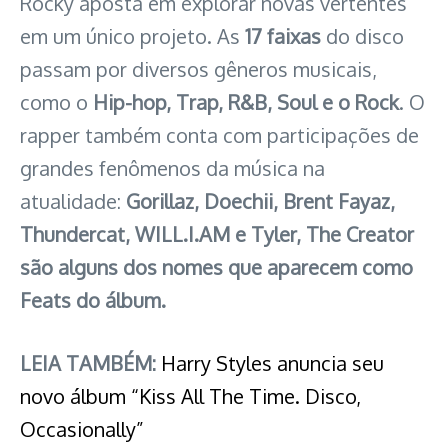
Rocky aposta em explorar novas vertentes
em um único projeto. As
17 faixas
do disco
passam por diversos gêneros musicais,
como o
Hip-hop, Trap, R&B, Soul e o Rock
. O
rapper também conta com participações de
grandes fenômenos da música na
atualidade:
Gorillaz, Doechii, Brent Fayaz,
Thundercat, WILL.I.AM e Tyler, The Creator
são alguns dos nomes que aparecem como
Feats do álbum.
LEIA TAMBÉM:
Harry Styles anuncia seu
novo álbum “Kiss All The Time. Disco,
Occasionally”