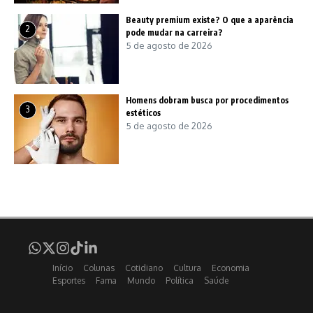
Beauty premium existe? O que a aparência
2
pode mudar na carreira?
5 de agosto de 2026
Homens dobram busca por procedimentos
3
estéticos
5 de agosto de 2026
Início
Colunas
Cotidiano
Cultura
Economia
Esportes
Fama
Mundo
Política
Saúde