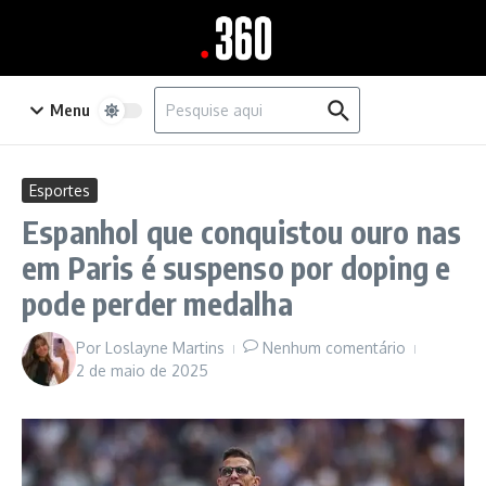
Ir para o conteúdo
Procurar por:
Menu
Esportes
Espanhol que conquistou ouro nas
em Paris é suspenso por doping e
pode perder medalha
Por
Loslayne Martins
Nenhum comentário
2 de maio de 2025