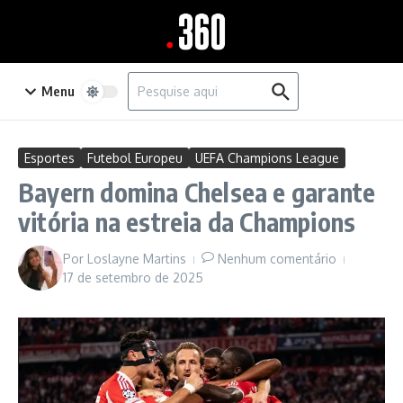
Ir para o conteúdo
Procurar por:
Menu
Esportes
Futebol Europeu
UEFA Champions League
Bayern domina Chelsea e garante
vitória na estreia da Champions
Por
Loslayne Martins
Nenhum comentário
17 de setembro de 2025