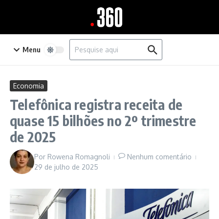
Ir para o conteúdo
Procurar por:
Menu
Economia
Telefônica registra receita de
quase 15 bilhões no 2º trimestre
de 2025
Por
Rowena Romagnoli
Nenhum comentário
29 de julho de 2025