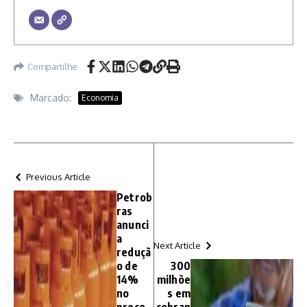
Compartilhe
Marcado:
Economia
Previous Article
Petrob
ras
anunci
a
Next Article
reduçã
o de
300
14%
milhõe
no
s em