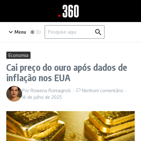
Ir para o conteúdo
Procurar por:
Menu
Economia
Cai preço do ouro após dados de
inflação nos EUA
Por
Rowena Romagnoli
Nenhum comentário
16 de julho de 2025