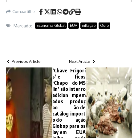
Compartilhe
Marcado:
Economia Global
EUA
inflação
Ouro
Previous Article
Next Article
‘Chave
Frigorí
s’ e
ficos
‘Chapo
do MS
lin’ são
interro
adicion
mpem
ados
produç
ao
ão de
catálog
import
o do
ação
Globop
para os
lay em
EUA