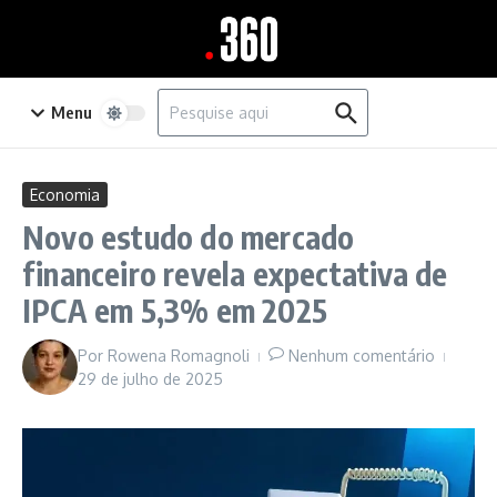
Ir para o conteúdo
Procurar por:
Menu
Economia
Novo estudo do mercado
financeiro revela expectativa de
IPCA em 5,3% em 2025
Por
Rowena Romagnoli
Nenhum comentário
29 de julho de 2025