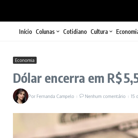
Ir para o conteúdo
Início
Colunas
Cotidiano
Cultura
Economi
Economia
Dólar encerra em R$ 5,
Por
Fernanda Campelo
Nenhum comentário
15 