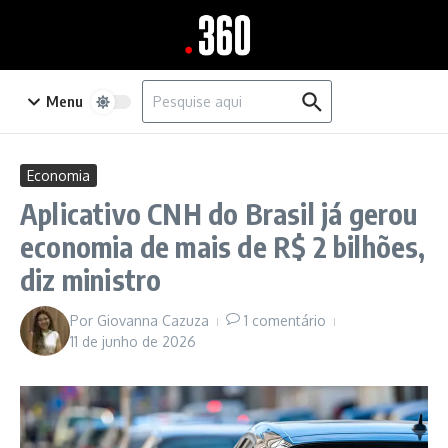
Ir para o conteúdo
Procurar por:
Menu
Economia
Aplicativo CNH do Brasil já gerou
economia de mais de R$ 2 bilhões,
diz ministro
Por
Giovanna Cazuza
1 comentário
11 de junho de 2026