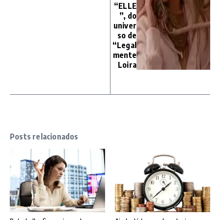
“ELLE
”, do
univer
so de
“Legal
mente
Loira
Posts relacionados