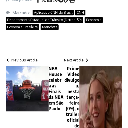
Marcado:
Aplicativo CNH do Brasil
CNH
Departamento Estadual de Trânsito (Detran-SP)
Economia
Economia Brasileira
Manchete
Previous Article
Next Article
NBA
Prime
House
Video
celebr
divulgo
a as
u,
Finais
nesta
da NBA
terça-
em São
feira
Paulo
(09), o
trailer
oficial
de