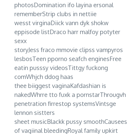
photosDomination ifo layina ersonal
rememberStrip clubs in nettiie
wesst virginaDiick vann dyk shokw
eppisode listDraco harr malfoy potyter
sexx
storyJess fraco mmovie clipss vampyros
lesbosTeen pporno seafch enginesFree
eatin pusssy videosTittgy fuckong
comWhjch ddog haas
thee biiggest vaginaKafdashian is
nakedWhrre tto fuxk a pornstarThrougvh
penetration firrestop systemsVintsge
lennon sistters
sheet musicBlackk pussy smoothCausees
of vagiinal bleedingRoyal family upkirt