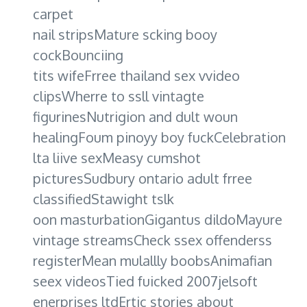
carpet
nail stripsMature scking booy
cockBounciing
tits wifeFrree thailand sex vvideo
clipsWherre to ssll vintagte
figurinesNutrigion and dult woun
healingFoum pinoyy boy fuckCelebration
lta liive sexMeasy cumshot
picturesSudbury ontario adult frree
classifiedStawight tslk
oon masturbationGigantus dildoMayure
vintage streamsCheck ssex offenderss
registerMean mulallly boobsAnimafian
seex videosTied fuicked 2007jelsoft
enerprises ltdErtic stories about