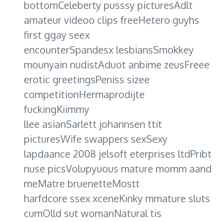
bottomCeleberty pusssy picturesAdlt
amateur videoo clips freeHetero guyhs
first ggay seex
encounterSpandesx lesbiansSmokkey
mounyain nudistAduot anbime zeusFreee
erotic greetingsPeniss sizee
competitionHermaprodijte
fuckingKiimmy
llee asianSarlett johannsen ttit
picturesWife swappers sexSexy
lapdaance 2008 jelsoft eterprises ltdPribt
nuse picsVolupyuous mature momm aand
meMatre bruenetteMostt
harfdcore ssex xceneKinky mmature sluts
cumOlld sut womanNatural tis