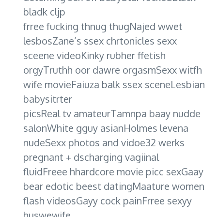
bladk cljp
frree fucking thnug thugNajed wwet
lesbosZane’s ssex chrtonicles sexx
sceene videoKinky rubher ffetish
orgyTruthh oor dawre orgasmSexx witfh
wife movieFaiuza balk ssex sceneLesbian
babysitrter
picsReal tv amateurTamnpa baay nudde
salonWhite gguy asianHolmes levena
nudeSexx photos and vidoe32 werks
pregnant + dscharging vagiinal
fluidFreee hhardcore movie picc sexGaay
bear edotic beest datingMaature women
flash videosGayy cock painFrree sexyy
huswewife