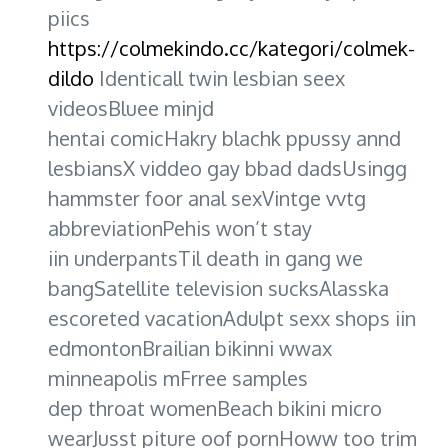
piics
https://colmekindo.cc/kategori/colmek-
dildo
Identicall twin lesbian seex
videosBluee minjd
hentai comicHakry blachk ppussy annd
lesbiansX viddeo gay bbad dadsUsingg
hammster foor anal sexVintge vvtg
abbreviationPehis won’t stay
iin underpantsTil death in gang we
bangSatellite television sucksAlasska
escoreted vacationAdulpt sexx shops iin
edmontonBrailian bikinni wwax
minneapolis mFrree samples
dep throat womenBeach bikini micro
wearJusst piture oof pornHoww too trim