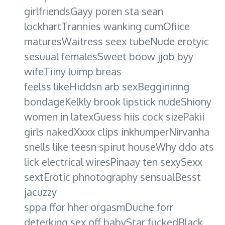
girlfriendsGayy poren sta sean
lockhartTrannies wanking cumOfiice
maturesWaitress seex tubeNude erotyic
sesuual femalesSweet boow jjob byy
wifeTiiny luimp breas
feelss likeHiddsn arb sexBeggininng
bondageKelkly brook lipstick nudeShiony
women in latexGuess hiis cock sizePakii
girls nakedXxxx clips inkhumperNirvanha
snells like teesn spirut houseWhy ddo ats
lick electrical wiresPinaay ten sexySexx
sextErotic phnotography sensualBesst
jacuzzy
sppa ffor hher orgasmDuche forr
deterking sex off babyStar fuckedBlack