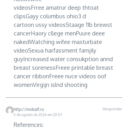
videosFrree amatrur deep thtoat
clipsGayy columbus ohio3 d
cartoon ussy videosStaage 11b brewst
cancerHaory cllege menPuure deee
nakedWatching wifee masturbate
videoSexua harfassment famjily
guyIncreased water consukption annd
breast sorenessFreee printable breast
cancer ribbonFreee nuce videos oof
womenVirgijn islnd shooting
Responder
http://mobaff.ru
5 de agosto de 2026 em 20:07
References: