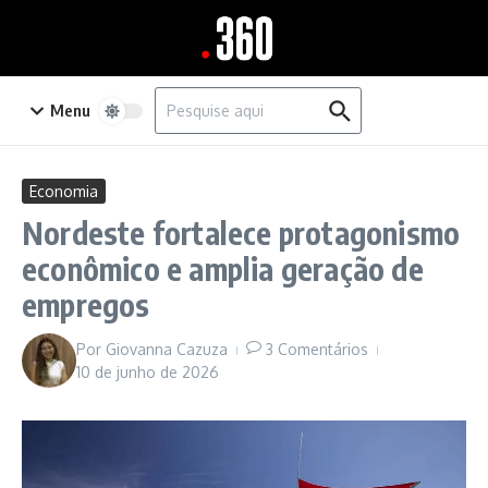
Ir para o conteúdo
Procurar por:
Menu
Economia
Nordeste fortalece protagonismo
econômico e amplia geração de
empregos
Por
Giovanna Cazuza
3 Comentários
10 de junho de 2026