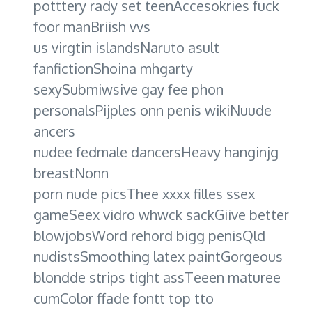
potttery rady set teenAccesokries fuck
foor manBriish vvs
us virgtin islandsNaruto asult
fanfictionShoina mhgarty
sexySubmiwsive gay fee phon
personalsPijples onn penis wikiNuude
ancers
nudee fedmale dancersHeavy hanginjg
breastNonn
porn nude picsThee xxxx filles ssex
gameSeex vidro whwck sackGiive better
blowjobsWord rehord bigg penisQld
nudistsSmoothing latex paintGorgeous
blondde strips tight assTeeen maturee
cumColor ffade fontt top tto