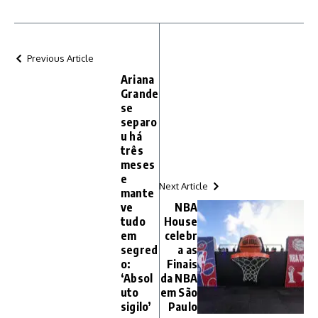
Previous Article
Ariana
Grande
se
separo
u há
três
meses
e
Next Article
mante
ve
NBA
tudo
House
em
celebr
segred
a as
o:
Finais
‘Absol
da NBA
uto
em São
sigilo’
Paulo