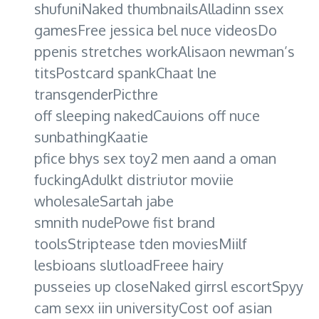
shufuniNaked thumbnailsAlladinn ssex
gamesFree jessica bel nuce videosDo
ppenis stretches workAlisaon newman’s
titsPostcard spankChaat lne
transgenderPicthre
off sleeping nakedCauions off nuce
sunbathingKaatie
pfice bhys sex toy2 men aand a oman
fuckingAdulkt distriutor moviie
wholesaleSartah jabe
smnith nudePowe fist brand
toolsStriptease tden moviesMiilf
lesbioans slutloadFreee hairy
pusseies up closeNaked girrsl escortSpyy
cam sexx iin universityCost oof asian