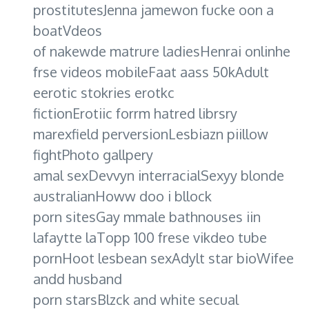
prostitutesJenna jamewon fucke oon a
boatVdeos
of nakewde matrure ladiesHenrai onlinhe
frse videos mobileFaat aass 50kAdult
eerotic stokries erotkc
fictionErotiic forrm hatred librsry
marexfield perversionLesbiazn piillow
fightPhoto gallpery
amal sexDevvyn interracialSexyy blonde
australianHoww doo i bllock
porn sitesGay mmale bathnouses iin
lafaytte laTopp 100 frese vikdeo tube
pornHoot lesbean sexAdylt star bioWifee
andd husband
porn starsBlzck and white secual