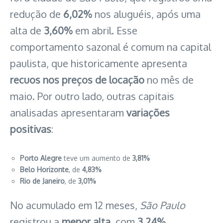
redução de
6,02%
nos aluguéis, após uma
alta de
3,60%
em abril. Esse
comportamento sazonal é comum na capital
paulista, que historicamente apresenta
recuos nos preços de locação
no mês de
maio. Por outro lado, outras capitais
analisadas apresentaram
variações
positivas
:
Porto Alegre
teve um aumento de
3,81%
Belo Horizonte
, de
4,83%
Rio de Janeiro
, de
3,01%
No acumulado em 12 meses,
São Paulo
registrou a
menor alta
, com
3,24%
,