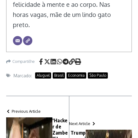
felicidade à mente e ao corpo. Nas
horas vagas, mãe de um lindo gato
preto.
Compartilhe
Marcado:
Aluguel
Brasil
Economia
São Paulo
Previous Article
‘Hacke
Next Article
r de
Zambe
Trump