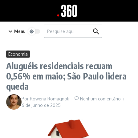
Ir para o conteúdo
Procurar por:
Menu
Economia
Aluguéis residenciais recuam
0,56% em maio; São Paulo lidera
queda
Por
Rowena Romagnoli
Nenhum comentário
6 de junho de 2025