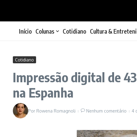
Ir para o conteúdo
Início
Colunas
Cotidiano
Cultura & Entreten
Cotidiano
Impressão digital de 4
na Espanha
Por
Rowena Romagnoli
Nenhum comentário
4 