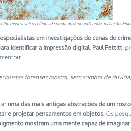
lho mostra sulcos nítidos da ponta do dedo, indicando aplicação delibe
especialistas em investigações de cenas de crime
ra identificar a impressão digital
.
Paul Pettitt
, p
omentou:
pecialistas forenses mostra, sem sombra de dúvid
tar
uma das mais antigas abstrações de um rost
zar e projetar pensamentos em objetos
. Os pesq
pigmento mostram uma mente capaz de imaginar e