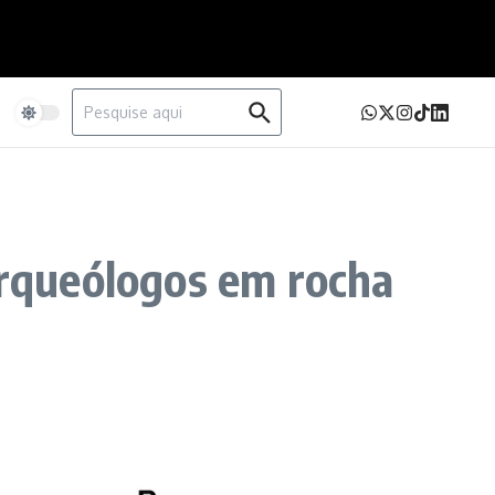
Procurar por:
e
 arqueólogos em rocha