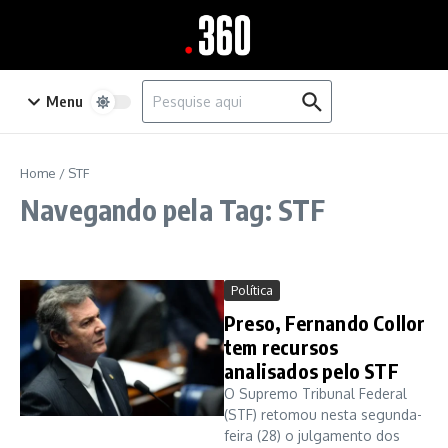
Ir para o conteúdo
Procurar por:
Menu
Home
/
STF
Navegando pela Tag: STF
Política
Preso, Fernando Collor
tem recursos
analisados pelo STF
O Supremo Tribunal Federal
(STF) retomou nesta segunda-
feira (28) o julgamento dos