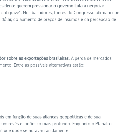
esidente querem pressionar o governo Lula a negociar
cial grave”.
Nos bastidores, fontes do Congresso afirmam que
do dólar, do aumento de preços de insumos e da percepção de
dor sobre as exportações brasileiras
. A perda de mercados
imento.
Entre as possíveis alternativas estão:
ais em função de suas alianças geopolíticas e de sua
tar um revés econômico mais profundo.
Enquanto o Planalto
ial que pode se agravar rapidamente.