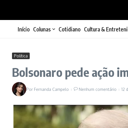
Ir para o conteúdo
Início
Colunas
Cotidiano
Cultura & Entreten
Política
Bolsonaro pede ação im
Por
Fernanda Campelo
Nenhum comentário
12 