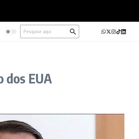
Procurar por:
e
ço dos EUA