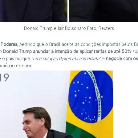
Donald Trump e Jair Bolsonaro Foto: Reuters
 Poderes
, pedindo que o Brasil aceite as condições impostas pelos 
no
Donald Trump anunciar a intenção de aplicar tarifas de até 50%
sob
e o país busque
“uma solução diplomática imediata”
e
negocie com os
omércio exterior.