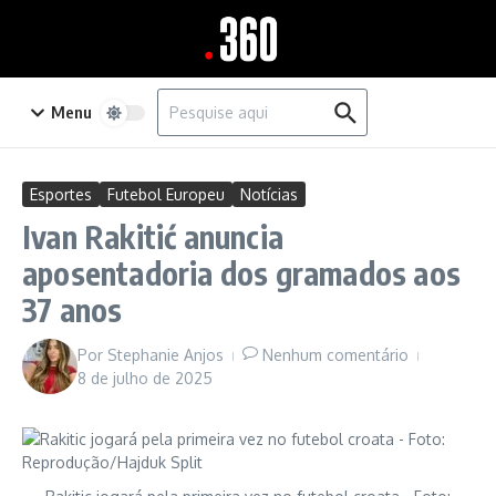
Ir para o conteúdo
Procurar por:
Menu
Esportes
Futebol Europeu
Notícias
Ivan Rakitić anuncia
aposentadoria dos gramados aos
37 anos
Por
Stephanie Anjos
Nenhum comentário
8 de julho de 2025