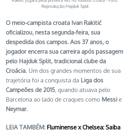
Rakitic jogará pela primeira vez no futebol croata - Foto:
Reprodução/Hajduk Split
O meio-campista croata Ivan Rakitić
oficializou, nesta segunda-feira, sua
despedida dos campos
.
Aos 37 anos, o
jogador encerra sua carreira após passagem
pelo Hajduk Split, tradicional clube da
Croácia
. Um dos grandes momentos de sua
trajetória foi a conquista da
Liga dos
Campeões de 2015
, quando atuava pelo
Barcelona ao lado de craques como
Messi
e
Neymar
.
LEIA TAMBÉM:
Fluminense x Chelsea: Saiba