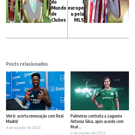
do
l
Mundo
europe
de
u pela
Clubes
MLS
Posts relacionados
Vini Jr. acerta renovação com Real
Palmeiras contrata a zagueira
Madrid
Antonia Silva, após acordo com
Real ...
6 de agosto de 2026
6 de agosto de 2026