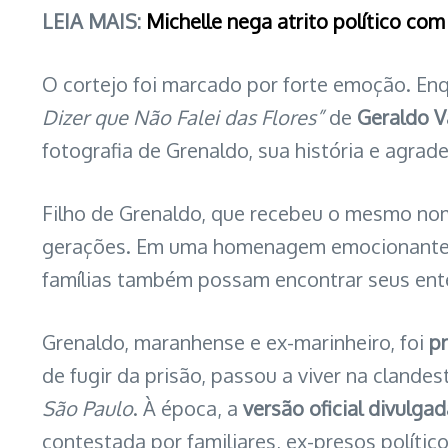
LEIA MAIS:
Michelle nega atrito político c
O cortejo foi marcado por forte emoção. En
Dizer que Não Falei das Flores”
de
Geraldo V
fotografia de Grenaldo, sua história e agra
Filho de Grenaldo, que recebeu o mesmo nom
gerações. Em uma homenagem emocionante, d
famílias também possam encontrar seus ente
Grenaldo, maranhense e ex-marinheiro, foi
pr
de fugir da prisão, passou a viver na cland
São Paulo
. À época, a
versão oficial divulga
contestada por familiares, ex-presos polít