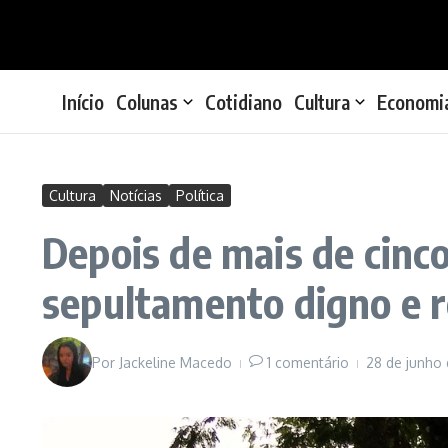
Ir para o conteúdo
Início
Colunas
Cotidiano
Cultura
Economi
Cultura
Notícias
Política
Depois de mais de cinc
sepultamento digno e r
Por
Jackeline Macedo
1 comentário
28 de junho