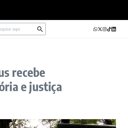
urar por:
us recebe
ia e justiça