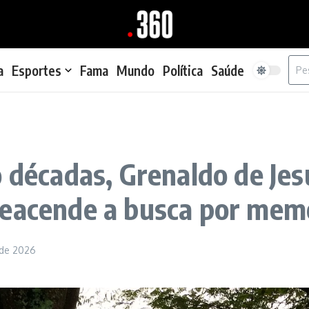
Proc
a
Esportes
Fama
Mundo
Política
Saúde
o décadas, Grenaldo de Jes
eacende a busca por memór
 de 2026