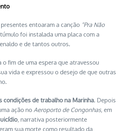
mento
s presentes entoaram a canção
“Pra Não
o túmulo foi instalada uma placa com a
enaldo e de tantos outros.
a o fim de uma espera que atravessou
a vida e expressou o desejo de que outras
no.
es condições de trabalho na Marinha
. Depois
e uma ação no
Aeroporto de Congonhas
, em
uicídio
, narrativa posteriormente
eceram sua morte como resultado da