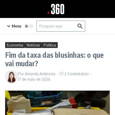
Ir para o conteúdo
Procurar por:
Menu
Economia
Notícias
Política
Fim da taxa das blusinhas: o que
vai mudar?
Por
Amanda Ambrozio
2 Comentários
17 de maio de 2026