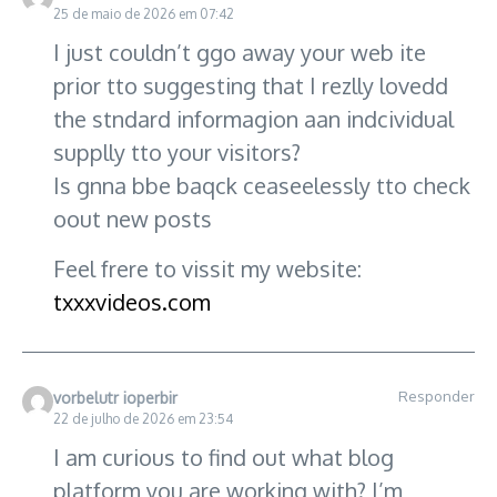
25 de maio de 2026 em 07:42
I just couldn’t ggo away your web ite
prior tto suggesting that I rezlly lovedd
the stndard informagion aan indcividual
supplly tto your visitors?
Is gnna bbe baqck ceaseelessly tto check
oout new posts
Feel frere to vissit my website:
txxxvideos.com
Responder
vorbelutr ioperbir
22 de julho de 2026 em 23:54
I am curious to find out what blog
platform you are working with? I’m