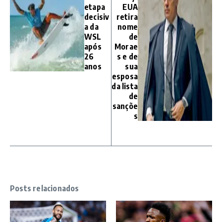
etapa
EUA
decisiv
retira
a da
nome
WSL
de
após
Morae
26
s e de
anos
sua
esposa
da lista
de
sançõe
s
Posts relacionados