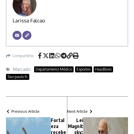
Larissa Falcao
Compartilhe
Marcado:
Departamento Médico
Esportes
Headlines
Sao paulo fc
Previous Article
Next Article
Fortal
Lei
eza
Magnit
recebe
sky: