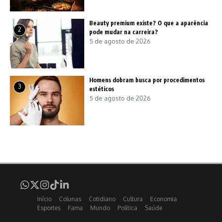
Beauty premium existe? O que a aparência
2
pode mudar na carreira?
5 de agosto de 2026
Homens dobram busca por procedimentos
3
estéticos
5 de agosto de 2026
Início
Colunas
Cotidiano
Cultura
Economia
Esportes
Fama
Mundo
Política
Saúde