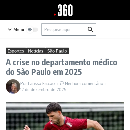
Ir para o conteúdo
Procurar por:
Menu
Esportes
Notícias
São Paulo
A crise no departamento médico
do São Paulo em 2025
Por
Larissa Falcao
Nenhum comentário
12 de dezembro de 2025