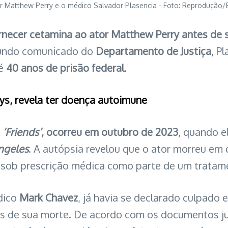
r Matthew Perry e o médico Salvador Plasencia - Foto: Reprodução/E
rnecer cetamina ao ator Matthew Perry antes de s
ndo comunicado do
Departamento de Justiça
, P
té
40 anos de prisão federal
.
oys, revela ter doença autoimune
e
‘Friends’
, ocorreu em outubro de 2023
, quando e
ngeles
. A autópsia revelou que o ator morreu em
le sob prescrição médica como parte de um tratam
édico
Mark Chavez
, já havia se declarado culpad
 de sua morte. De acordo com os documentos jud