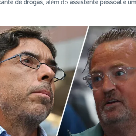
icante de drogas
, além do
assistente pessoal e u