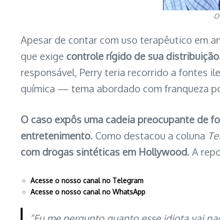
O 
Apesar de contar com uso terapêutico em am
que exige
controle rígido de sua distribuição
responsável, Perry teria recorrido a fontes 
química — tema abordado com franqueza por
O caso expôs uma cadeia preocupante de for
entretenimento
. Como destacou a coluna
Te
com drogas sintéticas em Hollywood
. A rep
Acesse o nosso canal no Telegram
Acesse o nosso canal no WhatsApp
“Eu me pergunto quanto esse idiota vai pa