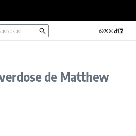
urar por:
 overdose de Matthew