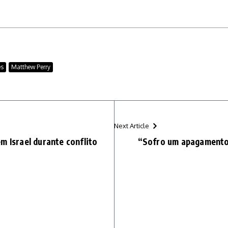
es
Matthew Perry
Next Article
m Israel durante conflito
“Sofro um apagamento,