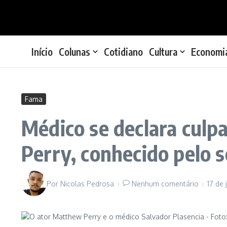
Ir para o conteúdo
Início
Colunas
Cotidiano
Cultura
Economi
Fama
Médico se declara cul
Perry, conhecido pelo s
Por
Nicolas Pedrosa
Nenhum comentário
17 de