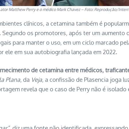
ator Matthew Perry e o médico Mark Chavez – Foto: Reprodução/Inter
bientes clínicos, a cetamina também é popularm
. Segundo os promotores, após ter um aumento
ilegais para manter o uso, em um ciclo marcado pe
 ele em sua autobiografia lançada em 2022.
necimento de cetamina entre médicos, traficant
la Plana
, da
Veja
, a confissão de Plasencia joga l
ortagem revela que o caso de Perry não é isolado 
gar”,
diz uma fonte não identificada, expressando