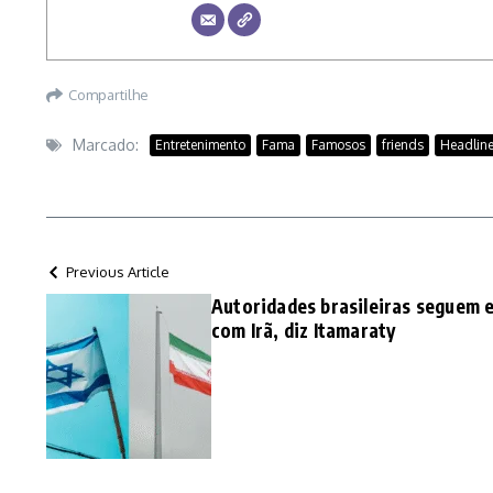
Compartilhe
Marcado:
Entretenimento
Fama
Famosos
friends
Headlin
Previous Article
Autoridades brasileiras seguem e
com Irã, diz Itamaraty