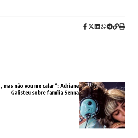
 mas não vou me calar”: Adriane
Galisteu sobre família Senna