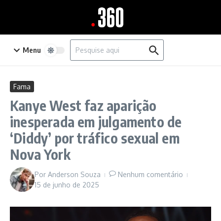
Ir para o conteúdo
Procurar por:
Menu
Fama
Kanye West faz aparição
inesperada em julgamento de
‘Diddy’ por tráfico sexual em
Nova York
Por
Anderson Souza
Nenhum comentário
15 de junho de 2025