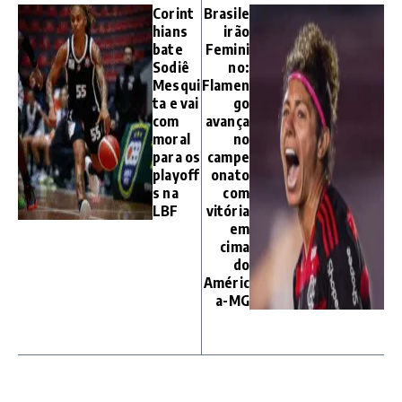
Corint
Brasile
hians
irão
bate
Femini
Sodiê
no:
Mesqui
Flamen
ta e vai
go
com
avança
moral
no
para os
campe
playoff
onato
s na
com
LBF
vitória
em
cima
do
Améric
a-MG