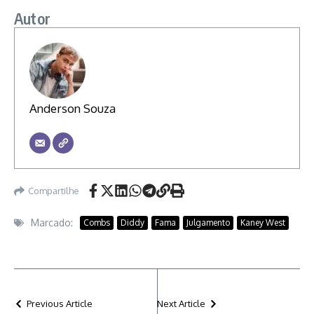
Autor
Anderson Souza
Compartilhe
Marcado:
Combs
Diddy
Fama
Julgamento
Kaney West
Previous Article
Next Article