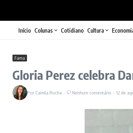
Ir para o conteúdo
Início
Colunas
Cotidiano
Cultura
Economi
Fama
Gloria Perez celebra Dan
Por
Camila Rocha
Nenhum comentário
12 de a