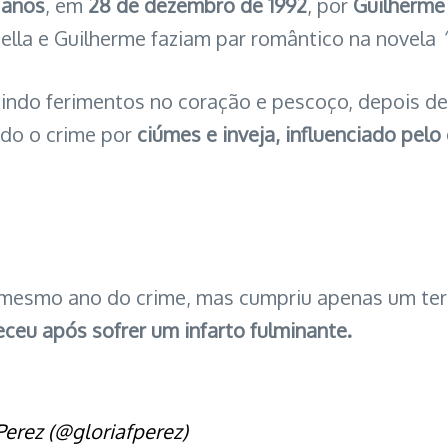
 anos
, em
28 de dezembro de 1992
, por
Guilherme
iella e Guilherme faziam par romântico na novela
uindo ferimentos no coração e pescoço, depois de
ido o crime por
ciúmes e inveja, influenciado pelo
 mesmo ano do crime, mas cumpriu apenas um terç
eceu após sofrer um infarto fulminante.
erez (@gloriafperez)