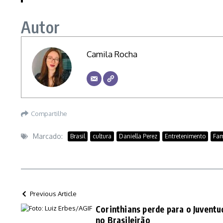
Autor
Camila Rocha
Compartilhe
Marcado:
Brasil
cultura
Daniella Perez
Entretenimento
Fa
Previous Article
Corinthians perde para o Juventu
no Brasileirão