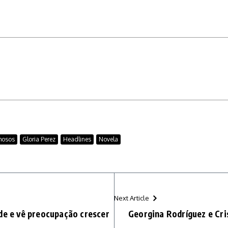
mosos
Gloria Perez
Headlines
Novela
Next Article
de e vê preocupação crescer
Georgina Rodríguez e Cr