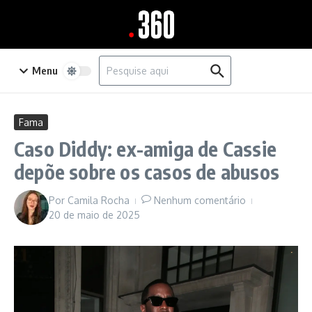
Ir para o conteúdo
Procurar por:
Menu
Fama
Caso Diddy: ex-amiga de Cassie
depõe sobre os casos de abusos
Por
Camila Rocha
Nenhum comentário
20 de maio de 2025