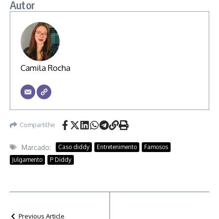
Autor
Camila Rocha
Compartilhe
Marcado:
Caso diddy
Entretenimento
Famosos
Julgamento
P Diddy
Previous Article