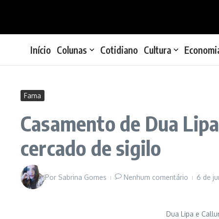
Ir para o conteúdo
Início
Colunas
Cotidiano
Cultura
Economi
Fama
Casamento de Dua Lipa
cercado de sigilo
Por
Sabrina Gomes
Nenhum comentário
6 de j
Dua Lipa e Call