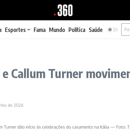
Proc
a
Esportes
Fama
Mundo
Política
Saúde
 e Callum Turner moviment
unho de 2026
um Turner dão início às celebrações do casamento na Itália — Foto: 