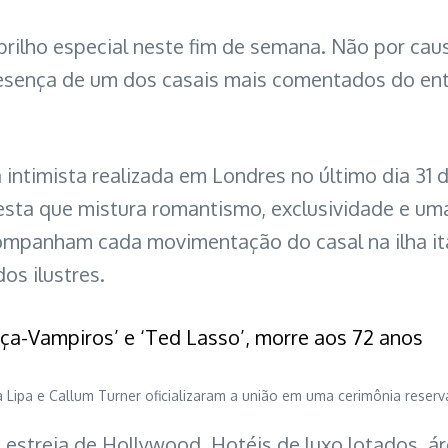
ilho especial neste fim de semana. Não por causa
esença de um dos casais mais comentados do entr
 intimista realizada em Londres no último dia 31
esta que mistura romantismo, exclusividade e uma
companham cada movimentação do casal na ilha ita
os ilustres.
aça-Vampiros’ e ‘Ted Lasso’, morre aos 72 anos
ua Lipa e Callum Turner oficializaram a união em uma cerimônia rese
streia de Hollywood. Hotéis de luxo lotados, ár