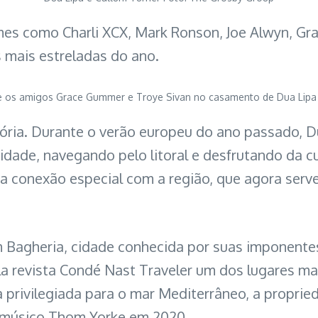
mes como Charli XCX, Mark Ronson, Joe Alwyn, Gr
 mais estreladas do ano.
, e os amigos Grace Gummer e Troye Sivan no casamento de Dua Lipa
eatória. Durante o verão europeu do ano passado,
cidade, navegando pelo litoral e desfrutando da c
a conexão especial com a região, que agora serve
 Bagheria, cidade conhecida por suas imponentes 
ela revista Condé Nast Traveler um dos lugares mai
a privilegiada para o mar Mediterrâneo, a propried
o músico Thom Yorke em 2020.