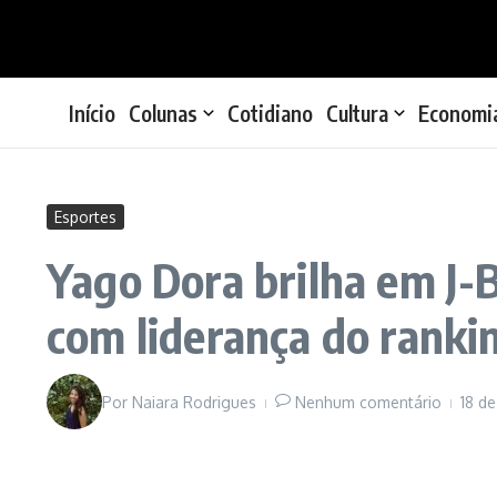
Ir para o conteúdo
Início
Colunas
Cotidiano
Cultura
Economi
Esportes
Yago Dora brilha em J-B
com liderança do ranki
Por
Naiara Rodrigues
Nenhum comentário
18 d