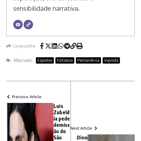
sensibilidade narrativa.
Compartilhe
Marcado:
Esportes
Fortaleza
Permanência
Vojvoda
Previous Article
Luis
Zubeld
ía pede
demiss
Next Article
ão do
São
Dino