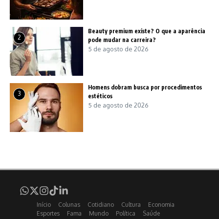
Beauty premium existe? O que a aparência
2
pode mudar na carreira?
5 de agosto de 2026
Homens dobram busca por procedimentos
3
estéticos
5 de agosto de 2026
Início
Colunas
Cotidiano
Cultura
Economia
Esportes
Fama
Mundo
Política
Saúde