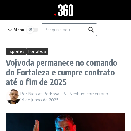
Ir para o conteúdo
Procurar por:
Menu
Esportes
Fortaleza
Vojvoda permanece no comando
do Fortaleza e cumpre contrato
até o fim de 2025
Por
Nicolas Pedrosa
Nenhum comentário
16 de junho de 2025