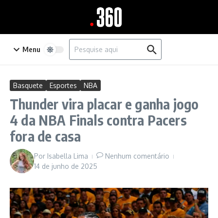
Ir para o conteúdo
Procurar por:
Menu
Basquete
Esportes
NBA
Thunder vira placar e ganha jogo
4 da NBA Finals contra Pacers
fora de casa
Por
Isabella Lima
Nenhum comentário
14 de junho de 2025