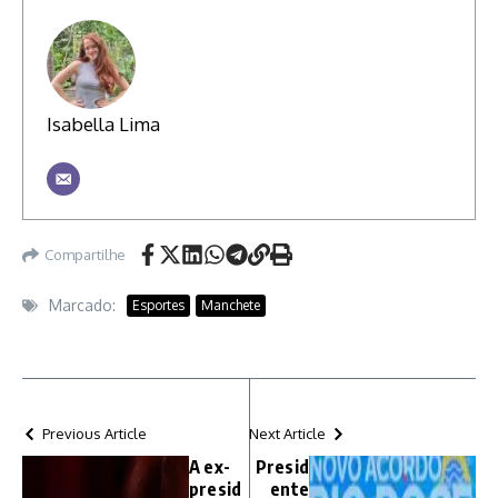
Isabella Lima
Compartilhe
Marcado:
Esportes
Manchete
Previous Article
Next Article
A ex-
Presid
presid
ente