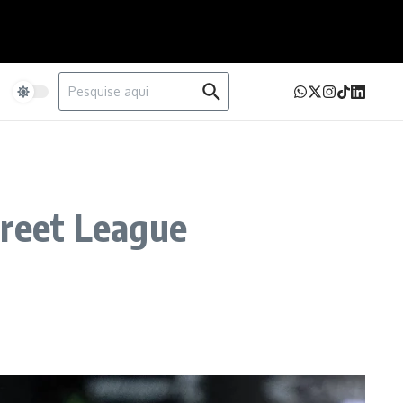
Procurar por:
e
treet League