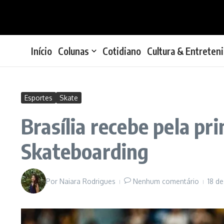
Ir para o conteúdo
Início
Colunas
Cotidiano
Cultura & Entreten
Esportes
Skate
Brasília recebe pela p
Skateboarding
Por
Naiara Rodrigues
Nenhum comentário
18 d