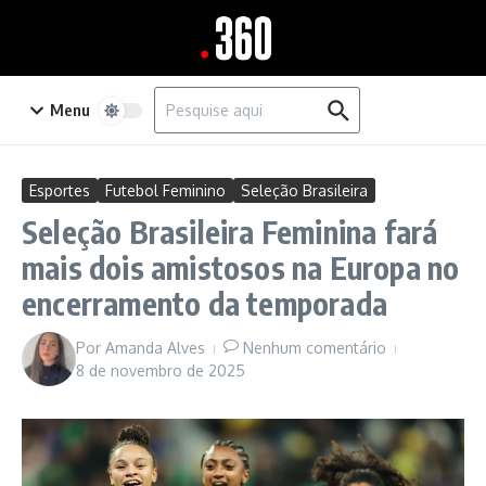
Ir para o conteúdo
Procurar por:
Menu
Esportes
Futebol Feminino
Seleção Brasileira
Seleção Brasileira Feminina fará
mais dois amistosos na Europa no
encerramento da temporada
Por
Amanda Alves
Nenhum comentário
8 de novembro de 2025