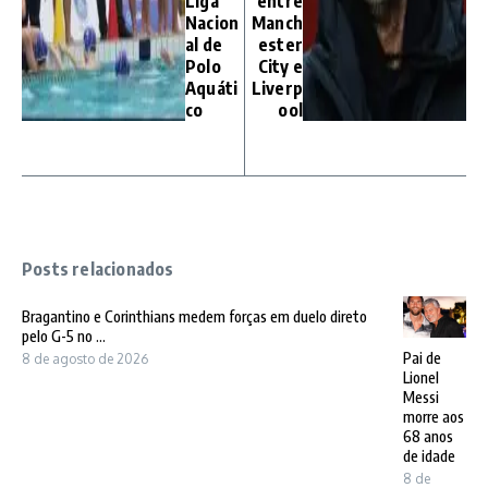
Liga
entre
Nacion
Manch
al de
ester
Polo
City e
Aquáti
Liverp
co
ool
Posts relacionados
Bragantino e Corinthians medem forças em duelo direto
pelo G-5 no ...
Pai de
8 de agosto de 2026
Lionel
Messi
morre aos
68 anos
de idade
8 de