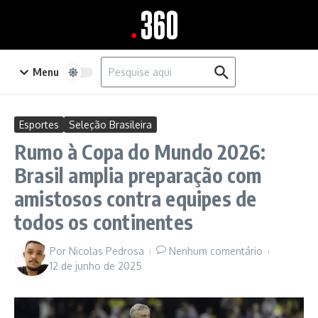
Ir para o conteúdo
Procurar por:
Menu
Esportes
Seleção Brasileira
Rumo à Copa do Mundo 2026:
Brasil amplia preparação com
amistosos contra equipes de
todos os continentes
Por
Nicolas Pedrosa
Nenhum comentário
12 de junho de 2025