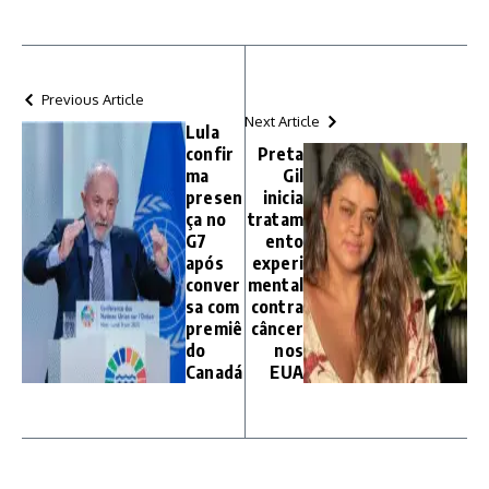
Previous Article
Next Article
Lula
confir
Preta
ma
Gil
presen
inicia
ça no
tratam
G7
ento
após
experi
conver
mental
sa com
contra
premiê
câncer
do
nos
Canadá
EUA