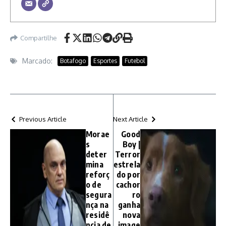
Compartilhe
Marcado:
Botafogo
Esportes
Futebol
Previous Article
Next Article
Morae
Good
s
Boy |
deter
Terror
mina
estrela
reforç
do por
o de
cachor
segura
ro
nça na
ganha
residê
nova
ncia de
image