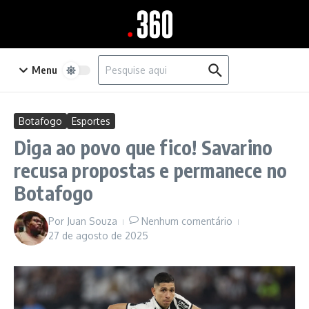
Ir para o conteúdo
Procurar por:
Menu
Botafogo
Esportes
Diga ao povo que fico! Savarino
recusa propostas e permanece no
Botafogo
Por
Juan Souza
Nenhum comentário
27 de agosto de 2025