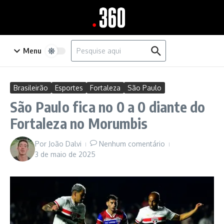
Ir para o conteúdo
Procurar por:
Menu
Brasileirão
Esportes
Fortaleza
São Paulo
São Paulo fica no 0 a 0 diante do
Fortaleza no Morumbis
Por
João Dalvi
Nenhum comentário
3 de maio de 2025