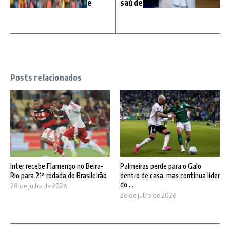
e
saúde
Posts relacionados
Inter recebe Flamengo no Beira-
Palmeiras perde para o Galo
Rio para 21ª rodada do Brasileirão
dentro de casa, mas continua líder
do ...
28 de julho de 2026
26 de julho de 2026