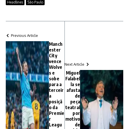
Headlines
São Paulo
Previous Article
Manch
ester
City
vence
Next Article
Wolve
s e
Miguel
sobe
Falabel
para a
la se
terceir
afasta
a
de
posiçã
peça
o da
teatral
Premie
por
r
motivo
Leagu
de