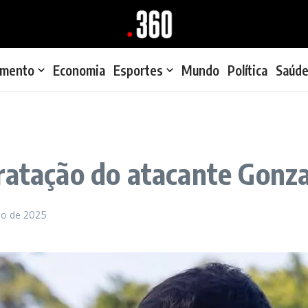
imento
Economia
Esportes
Mundo
Política
Saúd
ratação do atacante Gonza
lho de 2025