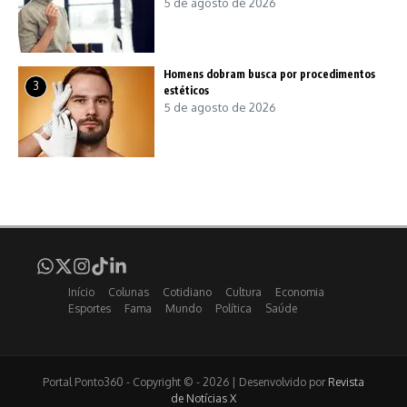
5 de agosto de 2026
Homens dobram busca por procedimentos
3
estéticos
5 de agosto de 2026
Início
Colunas
Cotidiano
Cultura
Economia
Esportes
Fama
Mundo
Política
Saúde
Portal Ponto360 - Copyright © - 2026 | Desenvolvido por
Revista
de Notícias X