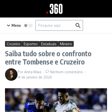
Ir para o conteúdo
Procurar por:
Menu
Cruzeiro
Esportes
Estaduais
Mineiro
Saiba tudo sobre o confronto
entre Tombense e Cruzeiro
Por
Anita Maia
Nenhum comentário
14 de janeiro de 2026