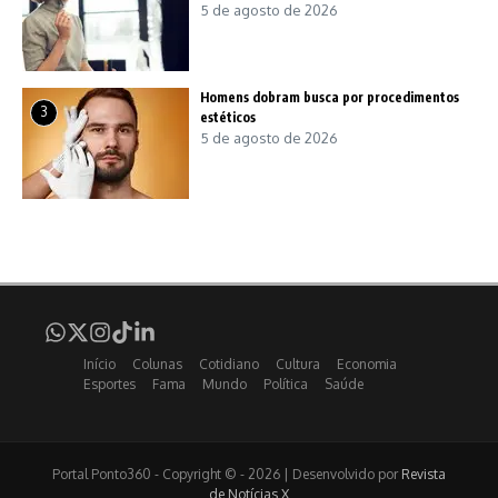
5 de agosto de 2026
Homens dobram busca por procedimentos
3
estéticos
5 de agosto de 2026
Início
Colunas
Cotidiano
Cultura
Economia
Esportes
Fama
Mundo
Política
Saúde
Portal Ponto360 - Copyright © - 2026 | Desenvolvido por
Revista
de Notícias X