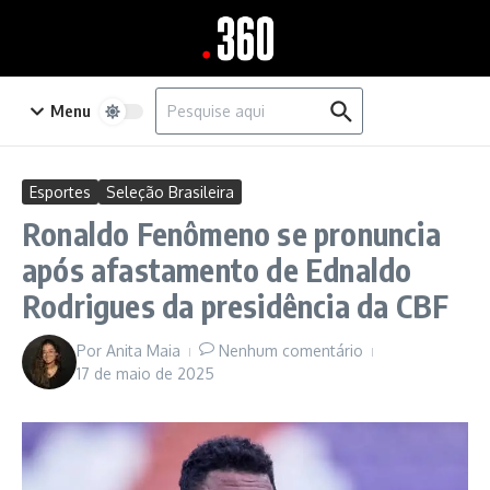
Ir para o conteúdo
Procurar por:
Menu
Esportes
Seleção Brasileira
Ronaldo Fenômeno se pronuncia
após afastamento de Ednaldo
Rodrigues da presidência da CBF
Por
Anita Maia
Nenhum comentário
17 de maio de 2025