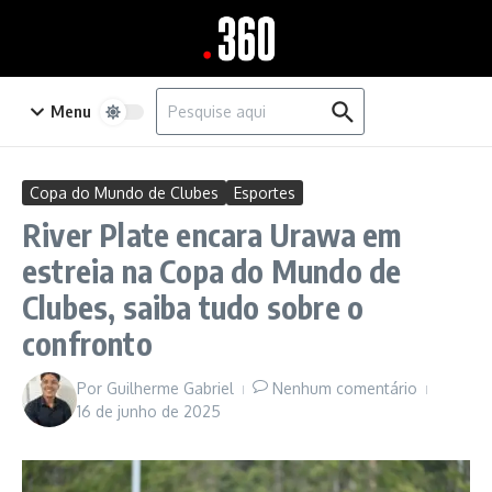
Ir para o conteúdo
Procurar por:
Menu
Copa do Mundo de Clubes
Esportes
River Plate encara Urawa em
estreia na Copa do Mundo de
Clubes, saiba tudo sobre o
confronto
Por
Guilherme Gabriel
Nenhum comentário
16 de junho de 2025