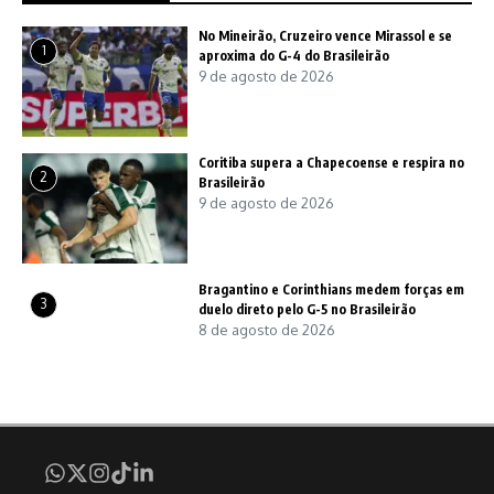
No Mineirão, Cruzeiro vence Mirassol e se
1
aproxima do G-4 do Brasileirão
9 de agosto de 2026
Coritiba supera a Chapecoense e respira no
2
Brasileirão
9 de agosto de 2026
Bragantino e Corinthians medem forças em
3
duelo direto pelo G-5 no Brasileirão
8 de agosto de 2026