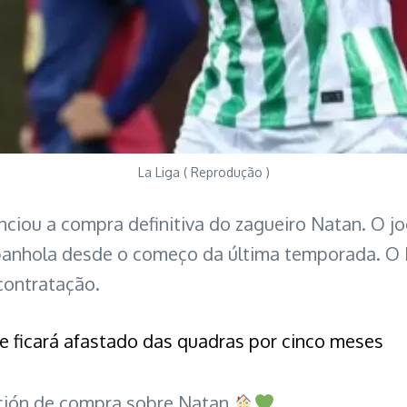
La Liga ( Reprodução )
ciou a compra definitiva do zagueiro Natan. O 
panhola desde o começo da última temporada. O B
contratação.
é e ficará afastado das quadras por cinco meses
pción de compra sobre Natan