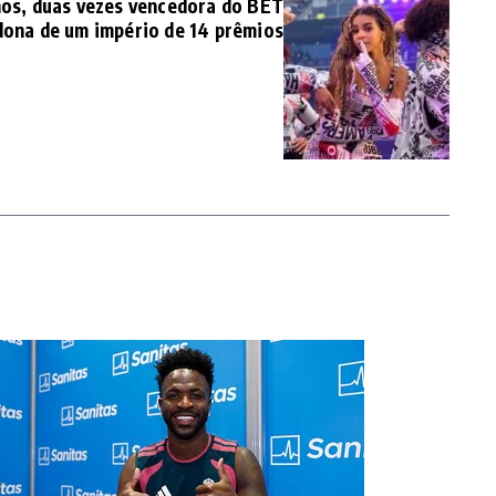
Anos, duas vezes vencedora do BET
dona de um império de 14 prêmios