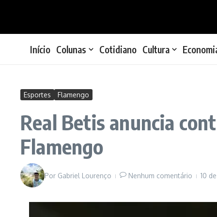
Ir para o conteúdo
Início
Colunas
Cotidiano
Cultura
Economi
Esportes
Flamengo
Real Betis anuncia con
Flamengo
Por
Gabriel Lourenço
Nenhum comentário
10 d