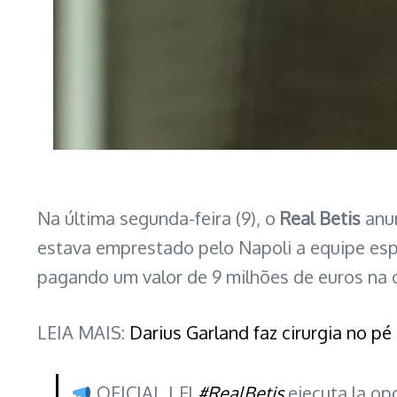
Na última segunda-feira (9), o
Real Betis
anun
estava emprestado pelo Napoli a equipe es
pagando um valor de 9 milhões de euros na 
LEIA MAIS:
Darius Garland faz cirurgia no p
OFICIAL | El
#RealBetis
ejecuta la o