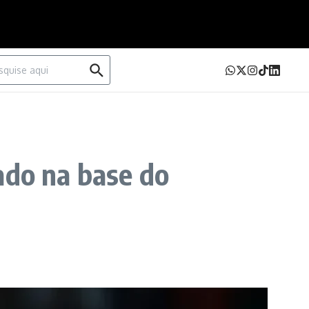
urar por:
ado na base do