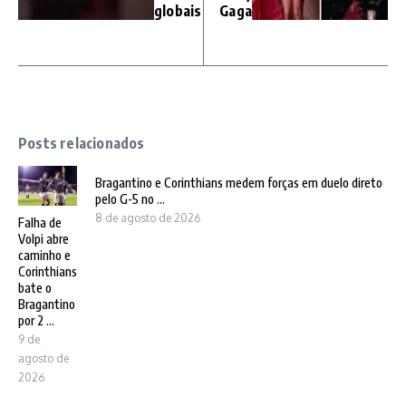
globais
Gaga
Posts relacionados
Bragantino e Corinthians medem forças em duelo direto
pelo G-5 no ...
8 de agosto de 2026
Falha de
Volpi abre
caminho e
Corinthians
bate o
Bragantino
por 2 ...
9 de
agosto de
2026