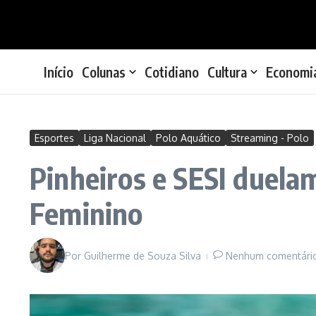
Ir para o conteúdo
Início
Colunas
Cotidiano
Cultura
Economi
Esportes
Liga Nacional
Polo Aquático
Streaming - Polo
Pinheiros e SESI duelam
Feminino
Por
Guilherme de Souza Silva
Nenhum comentári