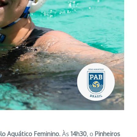
olo Aquático Feminino
. Às
14h30
, o
Pinheiros