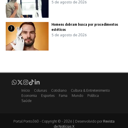
5 de agosto de 2026
Homens dobram busca por procedimentos
3
estéticos
5 de agosto de 2026
Início
Colunas
Cotidiano
Cultura & Entretenimento
Economia
Esportes
Fama
Mundo
Política
Saúde
Portal Ponto360 - Copyright © - 2026 | Desenvolvido por
Revista
de Notícias X