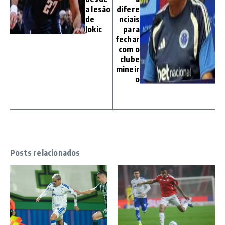
a lesão
difere
de
nciais
Jokic
para
fechar
com o
clube
mineir
o
Posts relacionados