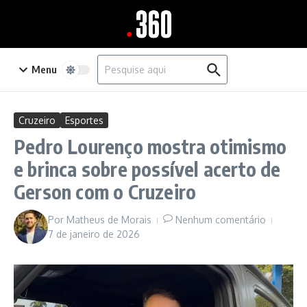
Ir para o conteúdo
Procurar por:
Menu
Cruzeiro
Esportes
Pedro Lourenço mostra otimismo
e brinca sobre possível acerto de
Gerson com o Cruzeiro
Por
Matheus de Morais
Nenhum comentário
7 de janeiro de 2026