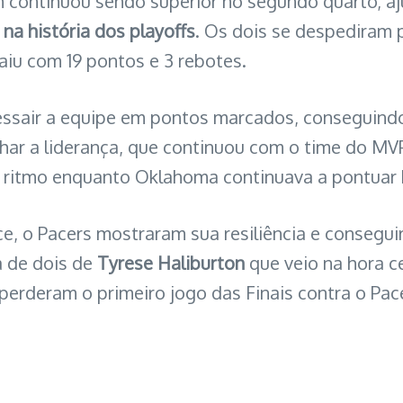
 continuou sendo superior no segundo quarto, aj
 na história dos playoffs
. Os dois se despediram 
aiu com 19 pontos e 3 rebotes.
ressair a equipe em pontos marcados, conseguind
nhar a liderança, que continuou com o time do M
 o ritmo enquanto Oklahoma continuava a pontuar
e, o Pacers mostraram sua resiliência e consegui
a de dois de
Tyrese Haliburton
que veio na hora c
rderam o primeiro jogo das Finais contra o Pacer