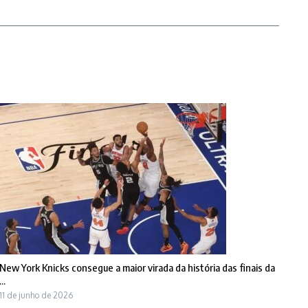
New York Knicks consegue a maior virada da história das finais da
...
11 de junho de 2026