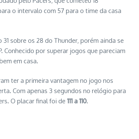
udado pelo Pacers, que cometeu 18
para o intervalo com 57 para o time da casa
o 31 sobre os 28 do Thunder, porém ainda se
VP. Conhecido por superar jogos que pareciam
 bem em casa.
ram ter a primeira vantagem no jogo nos
erta. Com apenas 3 segundos no relógio para
s. O placar final foi de
111 a 110
.