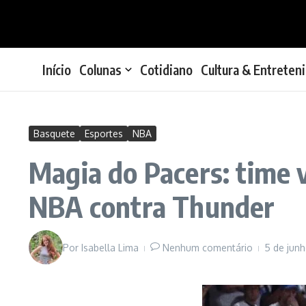
Ir para o conteúdo
Início
Colunas
Cotidiano
Cultura & Entreten
Basquete
Esportes
NBA
Magia do Pacers: time v
NBA contra Thunder
Por
Isabella Lima
Nenhum comentário
5 de jun