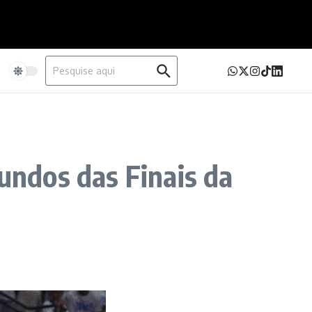
Procurar por:
e
gundos das Finais da