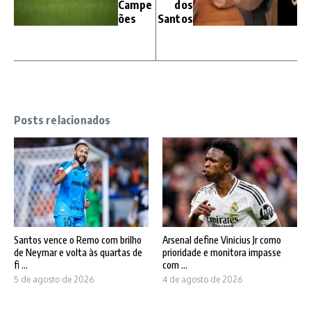
Campe
dos
ões
Santos
Posts relacionados
Santos vence o Remo com brilho
Arsenal define Vinicius Jr como
de Neymar e volta às quartas de
prioridade e monitora impasse
fi ...
com ...
5 de agosto de 2026
4 de agosto de 2026