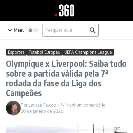
Ir para o conteúdo
Procurar por:
Menu
Esportes
Futebol Europeu
UEFA Champions League
Olympique x Liverpool: Saiba tudo
sobre a partida válida pela 7ª
rodada da fase da Liga dos
Campeões
Por
Larissa Falcao
Nenhum comentário
20 de janeiro de 2026