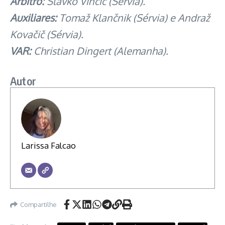
Árbitro:
Slavko Vinčić (Sérvia).
Auxiliares:
Tomaž Klančnik (Sérvia) e Andraž
Kovačič (Sérvia).
VAR:
Christian Dingert (Alemanha).
Autor
Larissa Falcao
Compartilhe