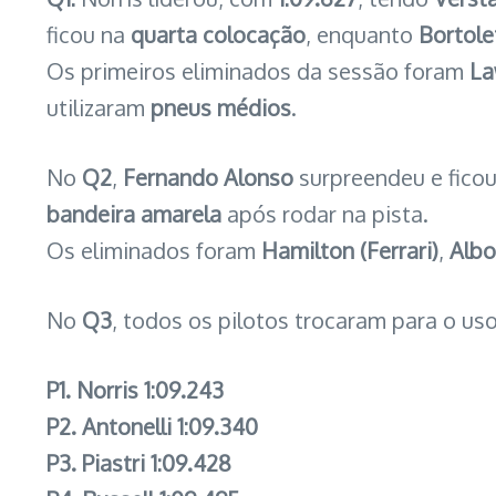
ficou na
quarta colocação
, enquanto
Bortole
Os primeiros eliminados da sessão foram
La
utilizaram
pneus médios
.
No
Q2
,
Fernando Alonso
surpreendeu e fico
bandeira amarela
após rodar na pista.
Os eliminados foram
Hamilton (Ferrari)
,
Albo
No
Q3
, todos os pilotos trocaram para o us
P1. Norris 1:09.243
P2. Antonelli 1:09.340
P3. Piastri 1:09.428