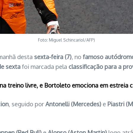
Foto: Miguel Schincariol/AFP)
manhã desta
sexta-feira (7)
, no
famoso autódromo
de sexta
foi marcada pela
classificação para a pro
na treino livre, e Bortoleto emociona em estreia 
tion
, seguido por
Antonelli (Mercedes)
e
Piastri (
ppen (Red Bull)
e
Alonso (Aston Martin)
logo atr