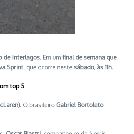
 de Interlagos
. Em um
final de semana que
va Sprint
, que ocorre neste
sábado, às 11h
.
com top 5
McLaren)
. O brasileiro
Gabriel Bortoleto
ás.
Oscar Piastri
, companheiro de Norris,