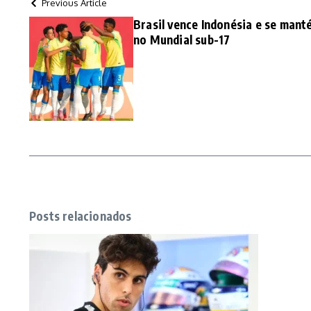
Previous Article
Brasil vence Indonésia e se mant
no Mundial sub-17
Posts relacionados