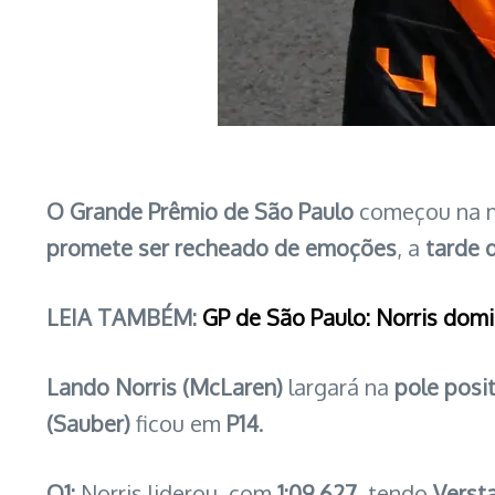
O Grande Prêmio de São Paulo
começou na 
promete ser recheado de emoções
, a
tarde 
LEIA TAMBÉM:
GP de São Paulo: Norris domi
Lando Norris (McLaren)
largará na
pole posi
(Sauber)
ficou em
P14
.
Q1:
Norris liderou, com
1:09.627
, tendo
Versta