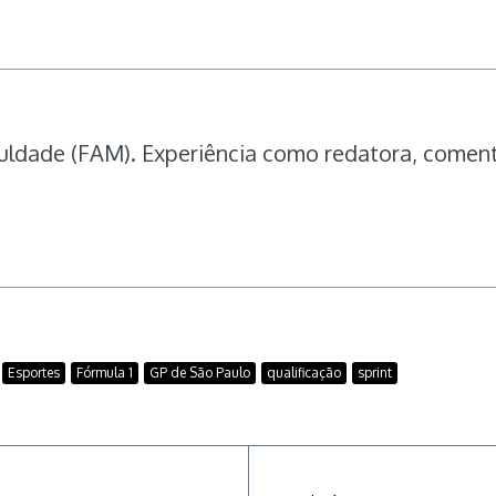
uldade (FAM). Experiência como redatora, comentar
Esportes
Fórmula 1
GP de São Paulo
qualificação
sprint