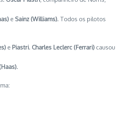
as)
e
Sainz (Williams)
. Todos os pilotos
es)
e
Piastri
.
Charles Leclerc (Ferrari)
causou
(Haas)
.
rma: