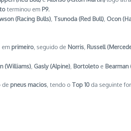
to
terminou em
P9
.
wson (Racing Bulls)
,
Tsunoda (Red Bull)
,
Ocon (Ha
u em
primeiro
, seguido de
Norris
,
Russell (Merced
n (Williams)
,
Gasly (Alpine)
,
Bortoleto
e
Bearman 
o de
pneus macios
, tendo o
Top 10
da seguinte fo