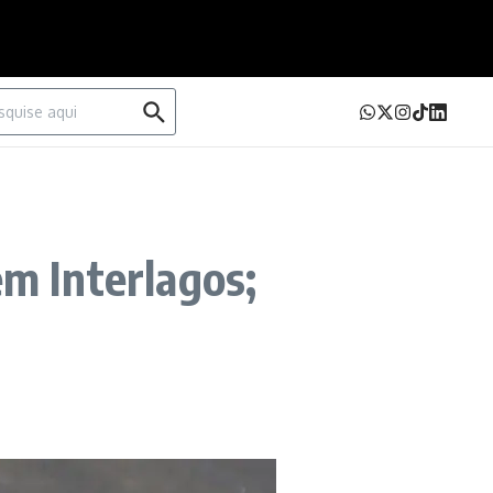
urar por:
em Interlagos;