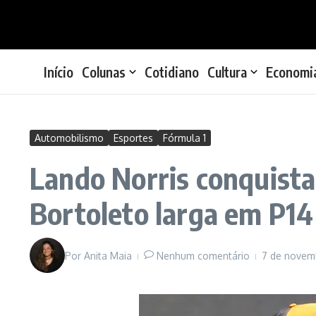
Ir para o conteúdo
Início
Colunas
Cotidiano
Cultura
Economi
Automobilismo
Esportes
Fórmula 1
Lando Norris conquista 
Bortoleto larga em P14
Por
Anita Maia
Nenhum comentário
7 de novem