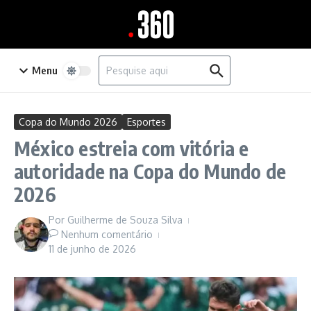
Ir para o conteúdo
Procurar por:
Menu
Copa do Mundo 2026
Esportes
México estreia com vitória e
autoridade na Copa do Mundo de
2026
Por
Guilherme de Souza Silva
Nenhum comentário
11 de junho de 2026