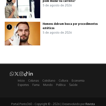
pode mudar na carreira?
5 de agosto de 2026
Homens dobram busca por procedimentos
3
estéticos
5 de agosto de 2026
Início
Colunas
Cotidiano
Cultura
Economia
Esportes
Fama
Mundo
Política
Saúde
Portal Ponto360 - Copyright © - 2026 | Desenvolvido por
Revista