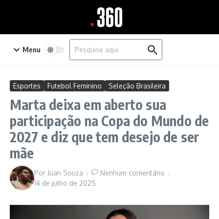
Ir para o conteúdo
Procurar por:
Menu
Esportes
Futebol Feminino
Seleção Brasileira
Marta deixa em aberto sua
participação na Copa do Mundo de
2027 e diz que tem desejo de ser
mãe
Por
Juan Souza
Nenhum comentário
14 de julho de 2025