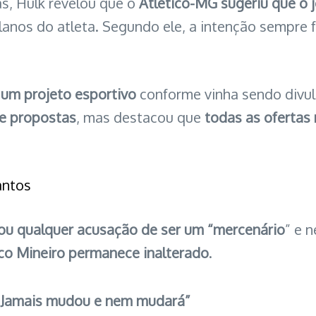
s, Hulk revelou que o
Atlético-MG sugeriu que o 
lanos do atleta. Segundo ele, a intenção sempre 
um projeto esportivo
conforme vinha sendo divu
se propostas
, mas destacou que
todas as ofertas 
antos
ou qualquer acusação de ser um “mercenário
” e 
ico Mineiro permanece inalterado
.
 Jamais mudou e nem mudará”