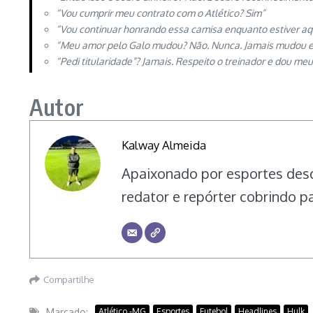
“Vou cumprir meu contrato com o Atlético? Sim”
“Vou continuar honrando essa camisa enquanto estiver aqu
“Meu amor pelo Galo mudou? Não. Nunca. Jamais mudou 
“Pedi titularidade”? Jamais. Respeito o treinador e dou m
Autor
Kalway Almeida
Apaixonado por esportes desd
redator e repórter cobrindo p
Compartilhe
Marcado:
Atlético -MG
Esportes
Futebol
Headlines
Hulk