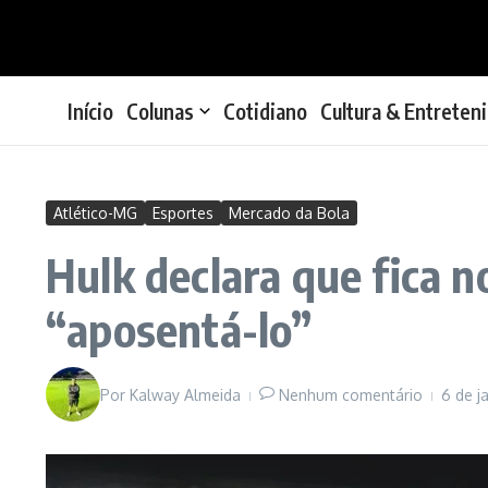
Ir para o conteúdo
Início
Colunas
Cotidiano
Cultura & Entreten
Atlético-MG
Esportes
Mercado da Bola
Hulk declara que fica n
“aposentá-lo”
Por
Kalway Almeida
Nenhum comentário
6 de j