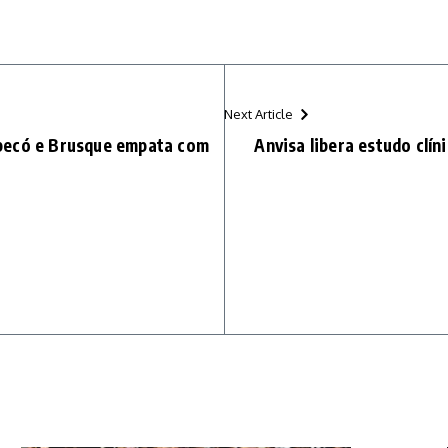
Next Article
pecó e Brusque empata com
Anvisa libera estudo clí