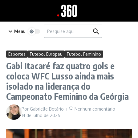
Ir para o conteúdo
Procurar por:
Menu
Esportes
Futebol Europeu
Futebol Feminino
Gabi Itacaré faz quatro gols e
coloca WFC Lusso ainda mais
isolado na liderança do
Campeonato Feminino da Geórgia
Por
Gabrielle Botário
Nenhum comentário
14 de julho de 2025