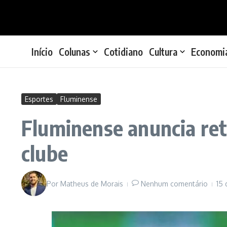
Ir para o conteúdo
Início
Colunas
Cotidiano
Cultura
Economi
Esportes
Fluminense
Fluminense anuncia re
clube
Por
Matheus de Morais
Nenhum comentário
15 