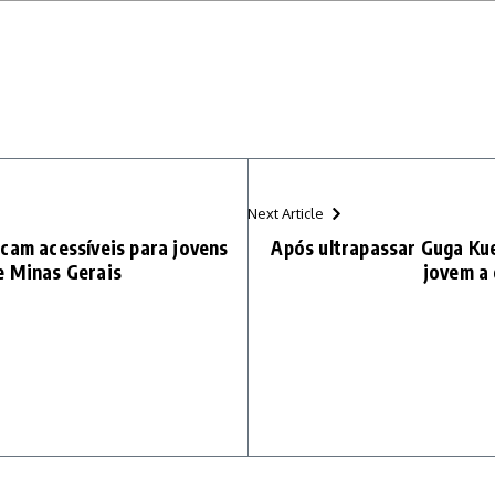
Next Article
cam acessíveis para jovens
Após ultrapassar Guga Kue
e Minas Gerais
jovem a 