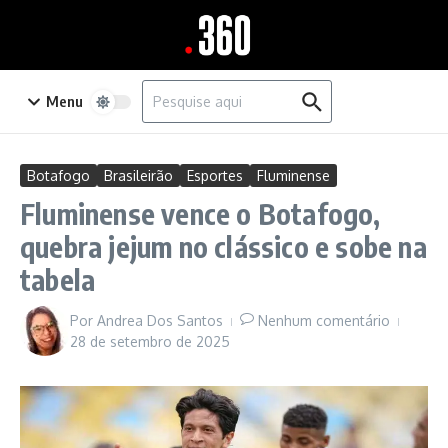
Ir para o conteúdo
Procurar por:
Menu
Botafogo
Brasileirão
Esportes
Fluminense
Fluminense vence o Botafogo,
quebra jejum no clássico e sobe na
tabela
Por
Andrea Dos Santos
Nenhum comentário
28 de setembro de 2025