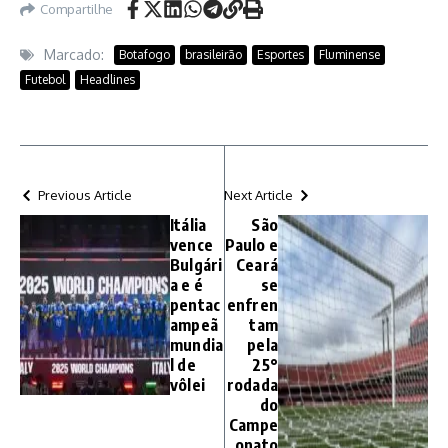
Compartilhe
Marcado:
Botafogo
brasileirão
Esportes
Fluminense
Futebol
Headlines
Previous Article
Next Article
Itália
São
vence
Paulo e
Bulgári
Ceará
a e é
se
pentac
enfren
ampeã
tam
mundia
pela
l de
25°
vôlei
rodada
do
Campe
onato