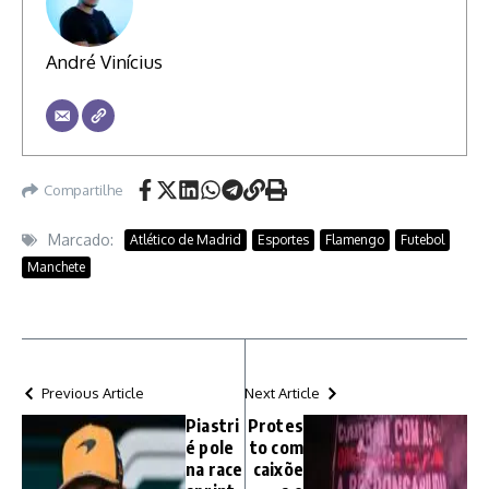
André Vinícius
Compartilhe
Marcado:
Atlético de Madrid
Esportes
Flamengo
Futebol
Manchete
Previous Article
Next Article
Piastri
Protes
é pole
to com
na race
caixõe