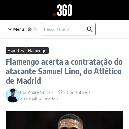
Ir para o conteúdo
Procurar por:
Menu
Esportes
Flamengo
Flamengo acerta a contratação do
atacante Samuel Lino, do Atlético
de Madrid
Por
André Vinícius
3 Comentários
25 de julho de 2025