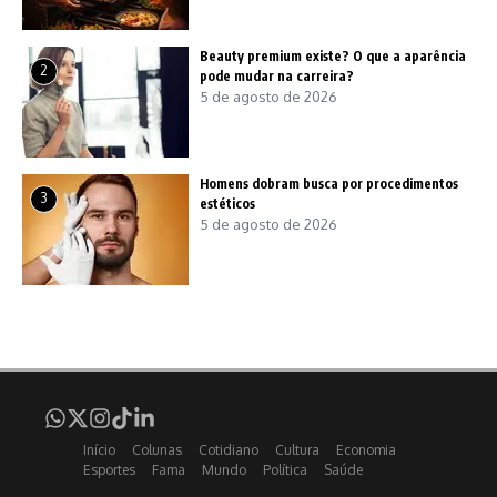
Beauty premium existe? O que a aparência
2
pode mudar na carreira?
5 de agosto de 2026
Homens dobram busca por procedimentos
3
estéticos
5 de agosto de 2026
Início
Colunas
Cotidiano
Cultura
Economia
Esportes
Fama
Mundo
Política
Saúde