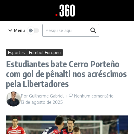
Ir para o conteúdo
Procurar por:
Menu
Esportes
Futebol Europeu
Estudiantes bate Cerro Porteño
com gol de pênalti nos acréscimos
pela Libertadores
Por
Guilherme Gabriel
Nenhum comentário
13 de agosto de 2025